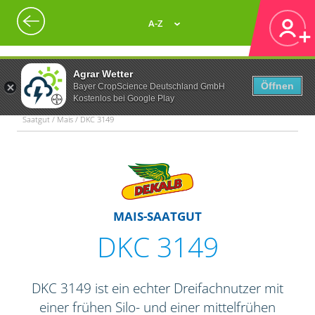
A-Z
Agrar Wetter
Öffnen
Bayer CropScience Deutschland GmbH
Kostenlos bei Google Play
Saatgut / Mais / DKC 3149
MAIS-SAATGUT
DKC 3149
DKC 3149 ist ein echter Dreifachnutzer mit
einer frühen Silo- und einer mittelfrühen