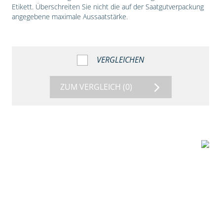
Etikett. Überschreiten Sie nicht die auf der Saatgutverpackung
angegebene maximale Aussaatstärke.
VERGLEICHEN
ZUM VERGLEICH
(0)
1:56
Vergleich der
Maissorten DKC
3149 und DKC