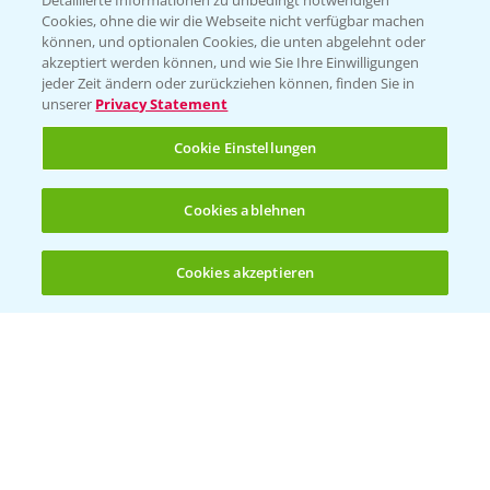
Detaillierte Informationen zu unbedingt notwendigen
Cookies, ohne die wir die Webseite nicht verfügbar machen
können, und optionalen Cookies, die unten abgelehnt oder
akzeptiert werden können, und wie Sie Ihre Einwilligungen
jeder Zeit ändern oder zurückziehen können, finden Sie in
Folgen Sie uns
unserer
Privacy Statement
Cookie Einstellungen
Cookies ablehnen
Cookies akzeptieren
Öffnen
Bis zu 4 Produkte vergleichen:
(noch 4)
Allgemeine Nutzungsbedingungen
Datenschutzerklärung
Impressum
Gebrauchshinweise
© Bayer CropScience Deutschland GmbH