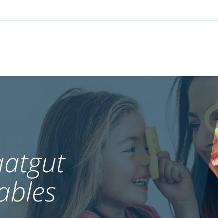
atgut
ables