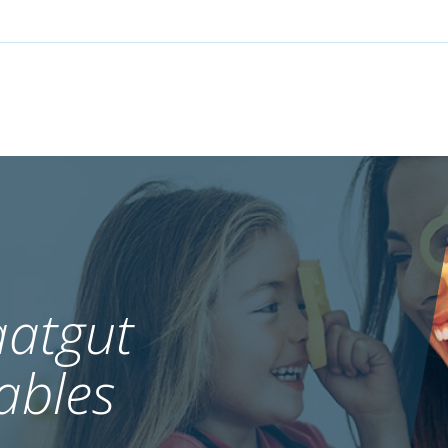
atgut
ables