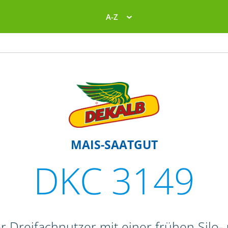
A-Z
MAIS-SAATGUT
DKC 3149
r Dreifachnutzer mit einer frühen Silo-