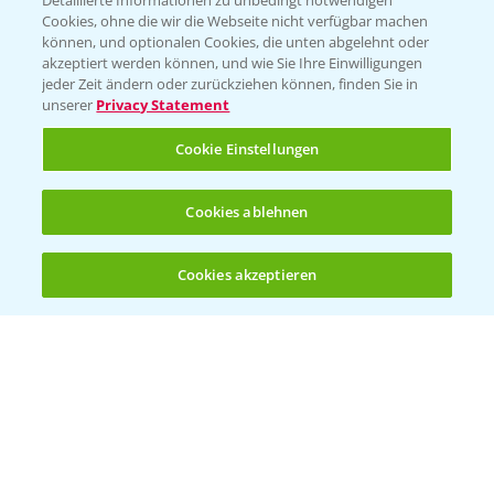
Detaillierte Informationen zu unbedingt notwendigen
Cookies, ohne die wir die Webseite nicht verfügbar machen
können, und optionalen Cookies, die unten abgelehnt oder
akzeptiert werden können, und wie Sie Ihre Einwilligungen
jeder Zeit ändern oder zurückziehen können, finden Sie in
Folgen Sie uns
unserer
Privacy Statement
Cookie Einstellungen
Cookies ablehnen
Cookies akzeptieren
Öffnen
Bis zu 4 Produkte vergleichen:
(noch 4)
Allgemeine Nutzungsbedingungen
Datenschutzerklärung
Impressum
Gebrauchshinweise
© Bayer CropScience Deutschland GmbH