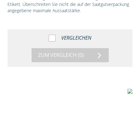
Etikett. Überschreiten Sie nicht die auf der Saatgutverpackung
angegebene maximale Aussaatstärke.
VERGLEICHEN
ZUM VERGLEICH
(0)
1:56
Vergleich der
Maissorten DKC
3149 und DKC