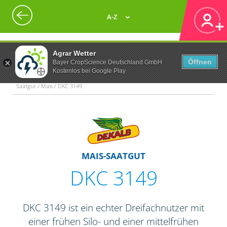
A-Z
Agrar Wetter
Öffnen
Bayer CropScience Deutschland GmbH
Kostenlos bei Google Play
Saatgut / Mais / DKC 3149
MAIS-SAATGUT
DKC 3149
DKC 3149 ist ein echter Dreifachnutzer mit
einer frühen Silo- und einer mittelfrühen