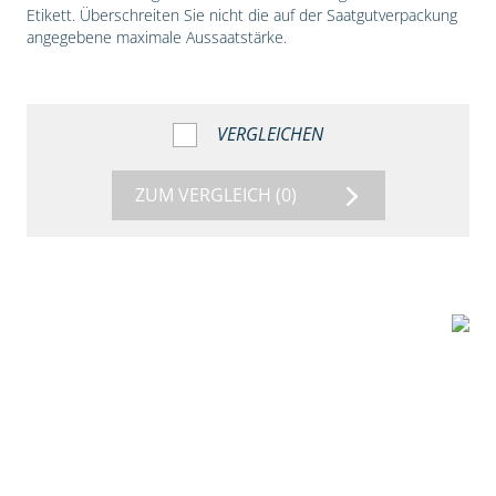
Etikett. Überschreiten Sie nicht die auf der Saatgutverpackung
angegebene maximale Aussaatstärke.
VERGLEICHEN
ZUM VERGLEICH
(0)
1:56
Vergleich der
Maissorten DKC
3149 und DKC