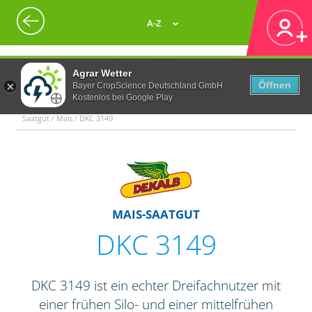
A-Z
Agrar Wetter
Öffnen
Bayer CropScience Deutschland GmbH
Kostenlos bei Google Play
Saatgut / Mais / DKC 3149
MAIS-SAATGUT
DKC 3149
DKC 3149 ist ein echter Dreifachnutzer mit
einer frühen Silo- und einer mittelfrühen