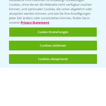
Detaillierte Informationen zu unbedingt notwendigen
Cookies, ohne die wir die Webseite nicht verfügbar machen
können, und optionalen Cookies, die unten abgelehnt oder
akzeptiert werden können, und wie Sie Ihre Einwilligungen
jeder Zeit ändern oder zurückziehen können, finden Sie in
Folgen Sie uns
unserer
Privacy Statement
Cookie Einstellungen
Cookies ablehnen
Cookies akzeptieren
Öffnen
Bis zu 4 Produkte vergleichen:
(noch 4)
Allgemeine Nutzungsbedingungen
Datenschutzerklärung
Impressum
Gebrauchshinweise
© Bayer CropScience Deutschland GmbH