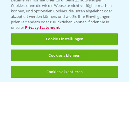
Detaillierte Informationen zu unbedingt notwendigen
Cookies, ohne die wir die Webseite nicht verfügbar machen
können, und optionalen Cookies, die unten abgelehnt oder
akzeptiert werden können, und wie Sie Ihre Einwilligungen
jeder Zeit ändern oder zurückziehen können, finden Sie in
Folgen Sie uns
unserer
Privacy Statement
Cookie Einstellungen
Cookies ablehnen
Cookies akzeptieren
Öffnen
Bis zu 4 Produkte vergleichen:
(noch 4)
Allgemeine Nutzungsbedingungen
Datenschutzerklärung
Impressum
Gebrauchshinweise
© Bayer CropScience Deutschland GmbH