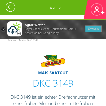
A-Z
Agrar Wetter
Öffnen
Bayer CropScience Deutschland GmbH
Kostenlos bei Google Play
Saatgut / Mais / DKC 3149
MAIS-SAATGUT
DKC 3149
DKC 3149 ist ein echter Dreifachnutzer mit
einer frühen Silo- und einer mittelfrühen