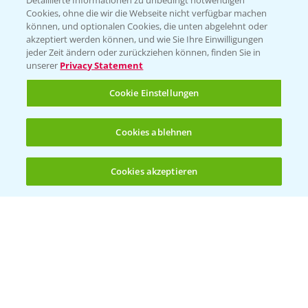
Detaillierte Informationen zu unbedingt notwendigen
Cookies, ohne die wir die Webseite nicht verfügbar machen
können, und optionalen Cookies, die unten abgelehnt oder
akzeptiert werden können, und wie Sie Ihre Einwilligungen
jeder Zeit ändern oder zurückziehen können, finden Sie in
Folgen Sie uns
unserer
Privacy Statement
Cookie Einstellungen
Cookies ablehnen
Cookies akzeptieren
Öffnen
Bis zu 4 Produkte vergleichen:
(noch 4)
Allgemeine Nutzungsbedingungen
Datenschutzerklärung
Impressum
Gebrauchshinweise
© Bayer CropScience Deutschland GmbH