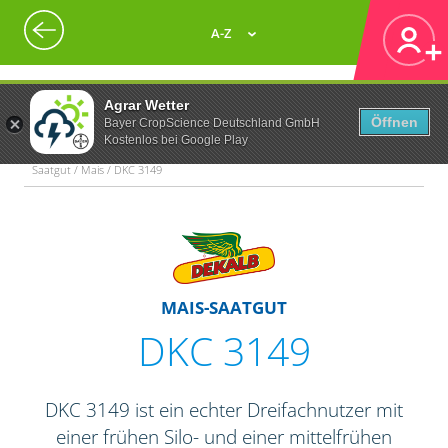
A-Z
Agrar Wetter
Öffnen
Bayer CropScience Deutschland GmbH
Kostenlos bei Google Play
Saatgut / Mais / DKC 3149
MAIS-SAATGUT
DKC 3149
DKC 3149 ist ein echter Dreifachnutzer mit
einer frühen Silo- und einer mittelfrühen