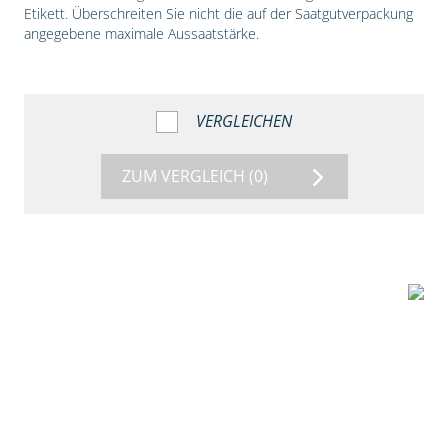
Etikett. Überschreiten Sie nicht die auf der Saatgutverpackung
angegebene maximale Aussaatstärke.
VERGLEICHEN
ZUM VERGLEICH
(0)
1:56
Vergleich der
Maissorten DKC
3149 und DKC