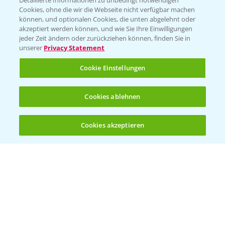
Detaillierte Informationen zu unbedingt notwendigen
Cookies, ohne die wir die Webseite nicht verfügbar machen
können, und optionalen Cookies, die unten abgelehnt oder
akzeptiert werden können, und wie Sie Ihre Einwilligungen
jeder Zeit ändern oder zurückziehen können, finden Sie in
Folgen Sie uns
unserer
Privacy Statement
Cookie Einstellungen
Cookies ablehnen
Cookies akzeptieren
Öffnen
Bis zu 4 Produkte vergleichen:
(noch 4)
Allgemeine Nutzungsbedingungen
Datenschutzerklärung
Impressum
Gebrauchshinweise
© Bayer CropScience Deutschland GmbH