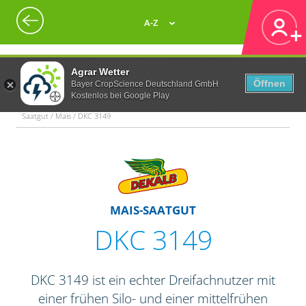
A-Z
Agrar Wetter
Öffnen
Bayer CropScience Deutschland GmbH
Kostenlos bei Google Play
Saatgut / Mais / DKC 3149
MAIS-SAATGUT
DKC 3149
DKC 3149 ist ein echter Dreifachnutzer mit
einer frühen Silo- und einer mittelfrühen