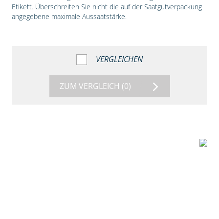
Etikett. Überschreiten Sie nicht die auf der Saatgutverpackung
angegebene maximale Aussaatstärke.
VERGLEICHEN
ZUM VERGLEICH
(0)
1:56
Vergleich der
Maissorten DKC
3149 und DKC