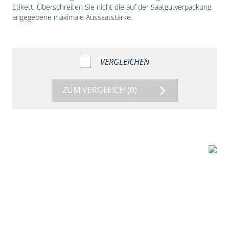
Etikett. Überschreiten Sie nicht die auf der Saatgutverpackung
angegebene maximale Aussaatstärke.
VERGLEICHEN
ZUM VERGLEICH
(0)
1:56
Vergleich der
Maissorten DKC
3149 und DKC