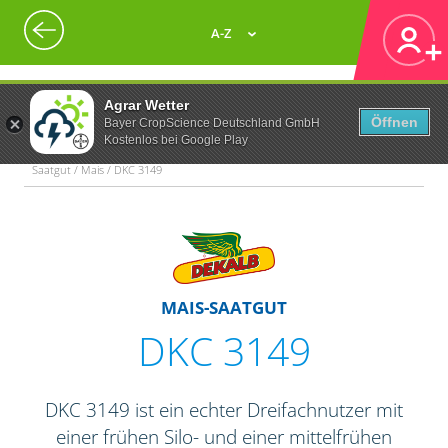
A-Z
Agrar Wetter
Öffnen
Bayer CropScience Deutschland GmbH
Kostenlos bei Google Play
Saatgut / Mais / DKC 3149
MAIS-SAATGUT
DKC 3149
DKC 3149 ist ein echter Dreifachnutzer mit
einer frühen Silo- und einer mittelfrühen