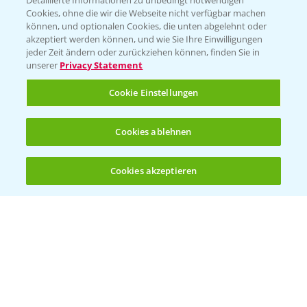
Detaillierte Informationen zu unbedingt notwendigen
Cookies, ohne die wir die Webseite nicht verfügbar machen
können, und optionalen Cookies, die unten abgelehnt oder
akzeptiert werden können, und wie Sie Ihre Einwilligungen
jeder Zeit ändern oder zurückziehen können, finden Sie in
Folgen Sie uns
unserer
Privacy Statement
Cookie Einstellungen
Cookies ablehnen
Cookies akzeptieren
Öffnen
Bis zu 4 Produkte vergleichen:
(noch 4)
Allgemeine Nutzungsbedingungen
Datenschutzerklärung
Impressum
Gebrauchshinweise
© Bayer CropScience Deutschland GmbH