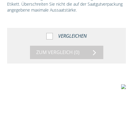
Etikett. Überschreiten Sie nicht die auf der Saatgutverpackung
angegebene maximale Aussaatstärke.
VERGLEICHEN
ZUM VERGLEICH
(0)
1:56
Vergleich der
Maissorten DKC
3149 und DKC