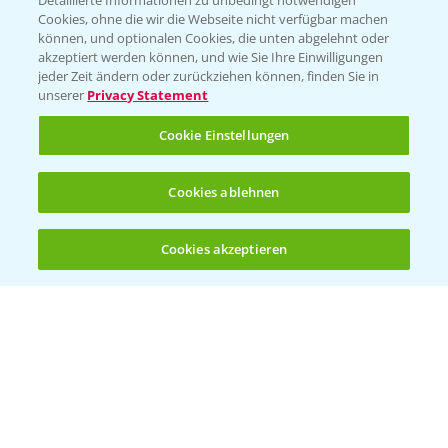
Detaillierte Informationen zu unbedingt notwendigen
Cookies, ohne die wir die Webseite nicht verfügbar machen
können, und optionalen Cookies, die unten abgelehnt oder
akzeptiert werden können, und wie Sie Ihre Einwilligungen
jeder Zeit ändern oder zurückziehen können, finden Sie in
Folgen Sie uns
unserer
Privacy Statement
Cookie Einstellungen
Cookies ablehnen
Cookies akzeptieren
Öffnen
Bis zu 4 Produkte vergleichen:
(noch 4)
Allgemeine Nutzungsbedingungen
Datenschutzerklärung
Impressum
Gebrauchshinweise
© Bayer CropScience Deutschland GmbH