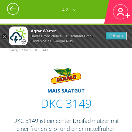
A-Z
Agrar Wetter
Öffnen
Bayer CropScience Deutschland GmbH
Kostenlos bei Google Play
Saatgut / Mais / DKC 3149
MAIS-SAATGUT
DKC 3149
DKC 3149 ist ein echter Dreifachnutzer mit
einer frühen Silo- und einer mittelfrühen