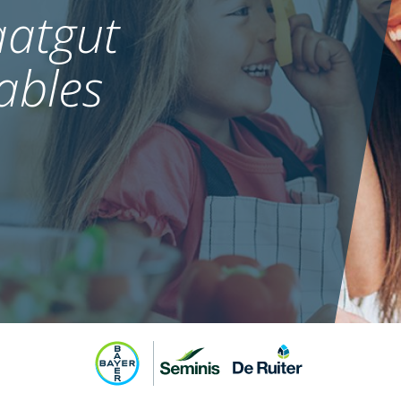
atgut
ables