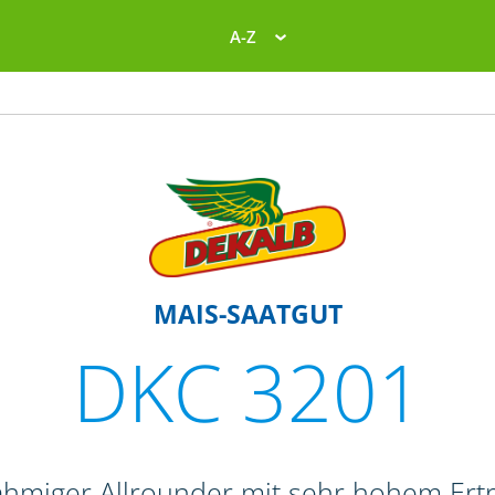
A-Z
MAIS-SAATGUT
DKC 3201
ahmiger Allrounder mit sehr hohem Ert