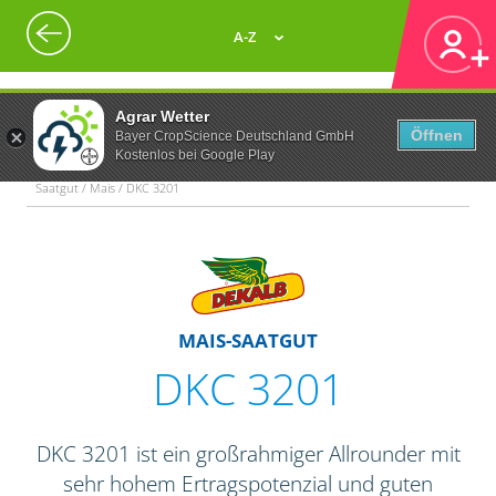
A-Z
Agrar Wetter
Öffnen
Bayer CropScience Deutschland GmbH
Kostenlos bei Google Play
Saatgut / Mais / DKC 3201
MAIS-SAATGUT
DKC 3201
DKC 3201 ist ein großrahmiger Allrounder mit
sehr hohem Ertragspotenzial und guten