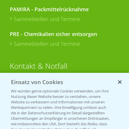
PAMIRA - Packmittelrücknahme
Sammelstellen und Termine
PRE - Chemikalien sicher entsorgen
Sammelstellen und Termine
Kontakt & Notfall
Einsatz von Cookies
Beratung auf WhatsApp
T.
+49 (0)174 346 564 1
Wir würden gerne optionale Cookies verwenden, um Ihre
Nutzung dieser Website besser zu verstehen, unsere
Website zu verbessern und Informationen mit unseren
KONTAKT
Werbepartnern zu teilen. Ihre Einwilligung umfasst auch
die in der Datenschutzerklärung im Detail dargestellten
Übermittlungen an Empfänger in unsicheren Drittstaaten,
Hilfe in Notfällen
wie insbesondere den USA. Dort besteht das Risiko, dass