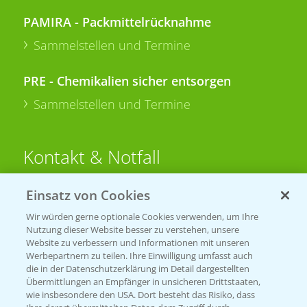
PAMIRA - Packmittelrücknahme
Sammelstellen und Termine
PRE - Chemikalien sicher entsorgen
Sammelstellen und Termine
Kontakt & Notfall
Einsatz von Cookies
Beratung auf WhatsApp
T.
+49 (0)174 346 564 1
Wir würden gerne optionale Cookies verwenden, um Ihre
Nutzung dieser Website besser zu verstehen, unsere
Website zu verbessern und Informationen mit unseren
KONTAKT
Werbepartnern zu teilen. Ihre Einwilligung umfasst auch
die in der Datenschutzerklärung im Detail dargestellten
Übermittlungen an Empfänger in unsicheren Drittstaaten,
Hilfe in Notfällen
wie insbesondere den USA. Dort besteht das Risiko, dass