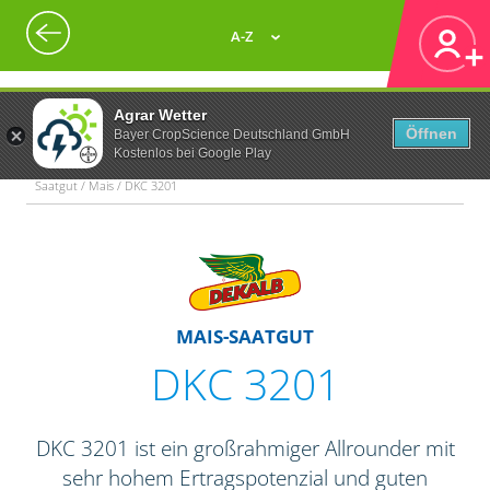
A-Z
Agrar Wetter
Öffnen
Bayer CropScience Deutschland GmbH
Kostenlos bei Google Play
Saatgut / Mais / DKC 3201
MAIS-SAATGUT
DKC 3201
DKC 3201 ist ein großrahmiger Allrounder mit
sehr hohem Ertragspotenzial und guten