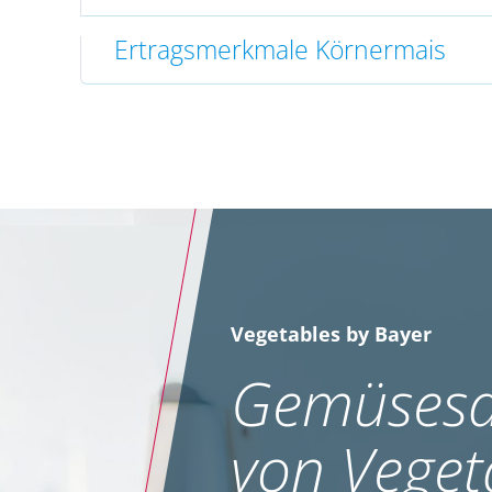
Ertragsmerkmale Körnermais
Vegetables by Bayer
Gemüsesa
von Veget