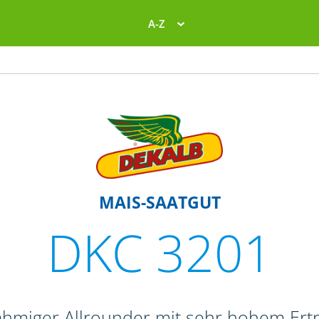
A-Z
MAIS-SAATGUT
DKC 3201
ahmiger Allrounder mit sehr hohem Ert