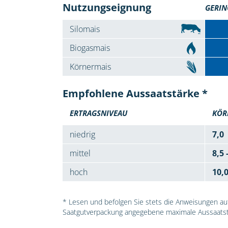
Nutzungseignung
GERIN
Silomais
Biogasmais
Körnermais
Empfohlene Aussaatstärke *
ERTRAGSNIVEAU
KÖR
niedrig
7,0
mittel
8,5 
hoch
10,
* Lesen und befolgen Sie stets die Anweisungen auf 
Saatgutverpackung angegebene maximale Aussaatst