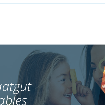
atgut
ables