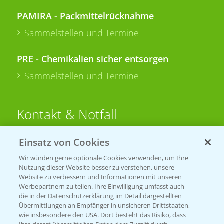
PAMIRA - Packmittelrücknahme
Sammelstellen und Termine
PRE - Chemikalien sicher entsorgen
Sammelstellen und Termine
Kontakt & Notfall
Einsatz von Cookies
Beratung auf WhatsApp
T.
+49 (0)174 346 564 1
Wir würden gerne optionale Cookies verwenden, um Ihre
Nutzung dieser Website besser zu verstehen, unsere
Website zu verbessern und Informationen mit unseren
KONTAKT
Werbepartnern zu teilen. Ihre Einwilligung umfasst auch
die in der Datenschutzerklärung im Detail dargestellten
Übermittlungen an Empfänger in unsicheren Drittstaaten,
Hilfe in Notfällen
wie insbesondere den USA. Dort besteht das Risiko, dass