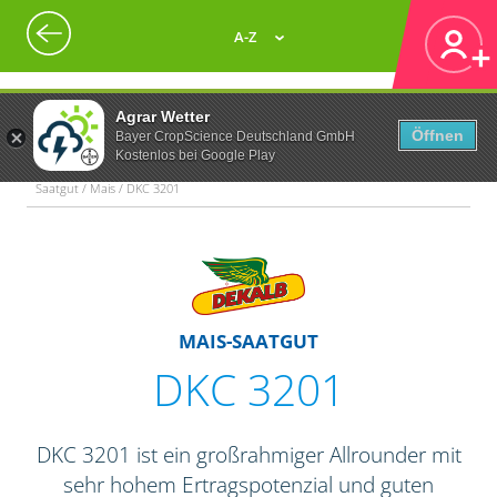
A-Z
Agrar Wetter
Öffnen
Bayer CropScience Deutschland GmbH
Kostenlos bei Google Play
Saatgut / Mais / DKC 3201
MAIS-SAATGUT
DKC 3201
DKC 3201 ist ein großrahmiger Allrounder mit
sehr hohem Ertragspotenzial und guten