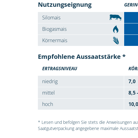
Nutzungseignung
GERIN
Silomais
Biogasmais
Körnermais
Empfohlene Aussaatstärke *
ERTRAGSNIVEAU
KÖR
niedrig
7,0
mittel
8,5 
hoch
10,
* Lesen und befolgen Sie stets die Anweisungen auf 
Saatgutverpackung angegebene maximale Aussaatst