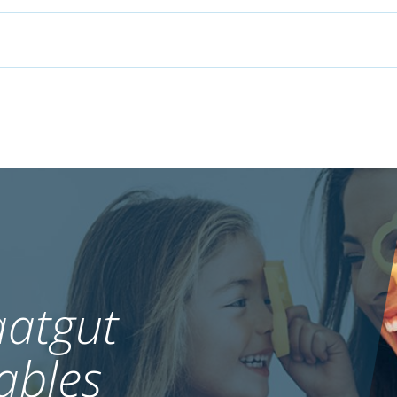
atgut
ables