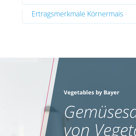
Ertragsmerkmale Körnermais
Vegetables by Bayer
Gemüsesa
von Veget