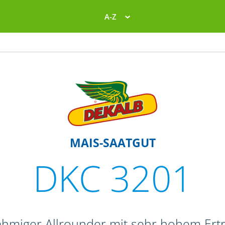
A-Z
MAIS-SAATGUT
DKC 3201
ahmiger Allrounder mit sehr hohem Ert