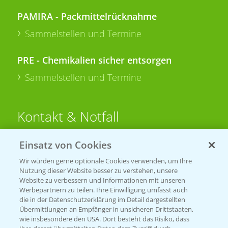
PAMIRA - Packmittelrücknahme
Sammelstellen und Termine
PRE - Chemikalien sicher entsorgen
Sammelstellen und Termine
Kontakt & Notfall
Einsatz von Cookies
Beratung auf WhatsApp
T.
+49 (0)174 346 564 1
Wir würden gerne optionale Cookies verwenden, um Ihre
Nutzung dieser Website besser zu verstehen, unsere
Website zu verbessern und Informationen mit unseren
KONTAKT
Werbepartnern zu teilen. Ihre Einwilligung umfasst auch
die in der Datenschutzerklärung im Detail dargestellten
Übermittlungen an Empfänger in unsicheren Drittstaaten,
Hilfe in Notfällen
wie insbesondere den USA. Dort besteht das Risiko, dass