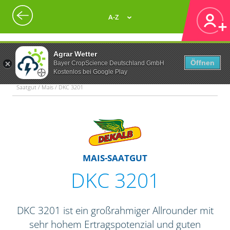
A-Z
Agrar Wetter
Öffnen
Bayer CropScience Deutschland GmbH
Kostenlos bei Google Play
Saatgut / Mais / DKC 3201
MAIS-SAATGUT
DKC 3201
DKC 3201 ist ein großrahmiger Allrounder mit
sehr hohem Ertragspotenzial und guten