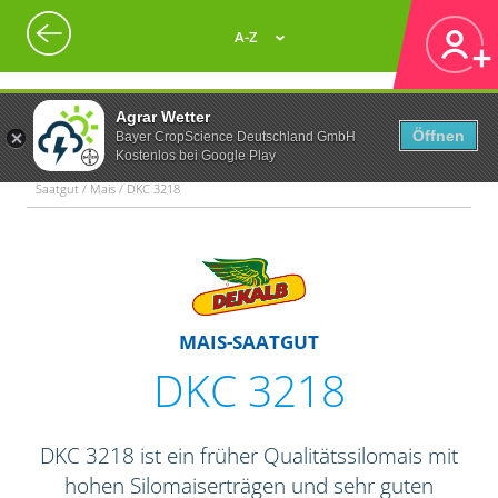
A-Z
Agrar Wetter
Öffnen
Bayer CropScience Deutschland GmbH
Kostenlos bei Google Play
Saatgut / Mais / DKC 3218
MAIS-SAATGUT
DKC 3218
DKC 3218 ist ein früher Qualitätssilomais mit
hohen Silomaiserträgen und sehr guten