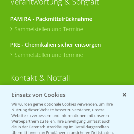
Verantwortung & Sorgfalt
PAMIRA - Packmittelrücknahme
Sammelstellen und Termine
PRE - Chemikalien sicher entsorgen
Sammelstellen und Termine
Kontakt & Notfall
Einsatz von Cookies
Beratung auf WhatsApp
T.
+49 (0)174 346 564 1
Wir würden gerne optionale Cookies verwenden, um Ihre
Nutzung dieser Website besser zu verstehen, unsere
Website zu verbessern und Informationen mit unseren
KONTAKT
Werbepartnern zu teilen. Ihre Einwilligung umfasst auch
die in der Datenschutzerklärung im Detail dargestellten
Übermittlungen an Empfänger in unsicheren Drittstaaten,