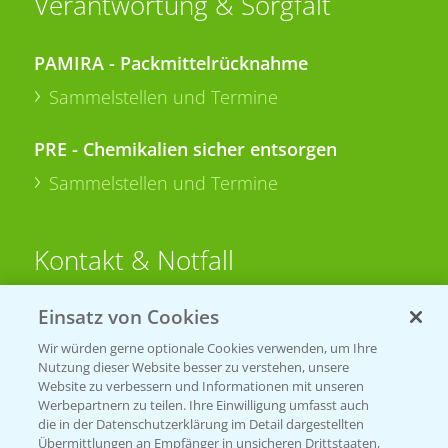
Verantwortung & Sorgfalt
PAMIRA - Packmittelrücknahme
Sammelstellen und Termine
PRE - Chemikalien sicher entsorgen
Sammelstellen und Termine
Kontakt & Notfall
Einsatz von Cookies
Beratung auf WhatsApp
T.
+49 (0)174 346 564 1
Wir würden gerne optionale Cookies verwenden, um Ihre
Nutzung dieser Website besser zu verstehen, unsere
Website zu verbessern und Informationen mit unseren
KONTAKT
Werbepartnern zu teilen. Ihre Einwilligung umfasst auch
die in der Datenschutzerklärung im Detail dargestellten
Übermittlungen an Empfänger in unsicheren Drittstaaten,