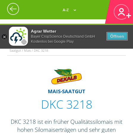
A-Z
Agrar Wetter
Öffnen
Bayer CropScience Deutschland GmbH
Kostenlos bei Google Play
Saatgut / Mais / DKC 3218
MAIS-SAATGUT
DKC 3218
DKC 3218 ist ein früher Qualitätssilomais mit
hohen Silomaiserträgen und sehr guten