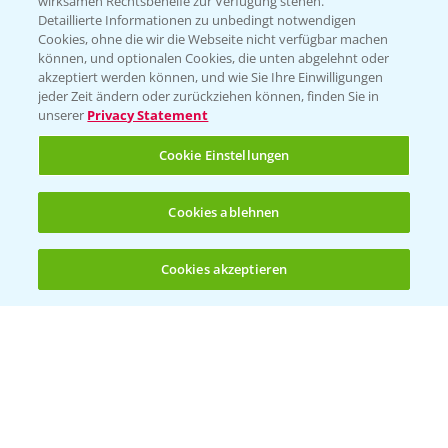
wirksamen Rechtsbehelfe zur Verfügung stehen.
Detaillierte Informationen zu unbedingt notwendigen
Cookies, ohne die wir die Webseite nicht verfügbar machen
Beratung auf WhatsApp
können, und optionalen Cookies, die unten abgelehnt oder
T.
+49 (0)174 346 564 1
akzeptiert werden können, und wie Sie Ihre Einwilligungen
jeder Zeit ändern oder zurückziehen können, finden Sie in
unserer
Privacy Statement
KONTAKT
Cookie Einstellungen
Hilfe in Notfällen
Cookies ablehnen
T.
+49 (0)214/30-20220
Cookies akzeptieren
Öffnen
Bis zu 4 Produkte vergleichen:
(noch 4)
Folgen Sie uns