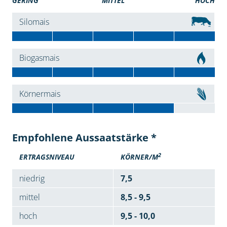
GERING
MITTEL
HOCH
Silomais
Biogasmais
Körnermais
Empfohlene Aussaatstärke *
2
ERTRAGSNIVEAU
KÖRNER/M
niedrig
7,5
mittel
8,5 - 9,5
hoch
9,5 - 10,0