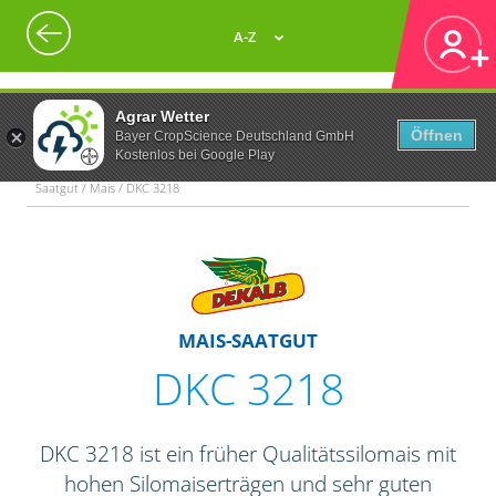
A-Z
Agrar Wetter
Öffnen
Bayer CropScience Deutschland GmbH
Kostenlos bei Google Play
Saatgut / Mais / DKC 3218
MAIS-SAATGUT
DKC 3218
DKC 3218 ist ein früher Qualitätssilomais mit
hohen Silomaiserträgen und sehr guten