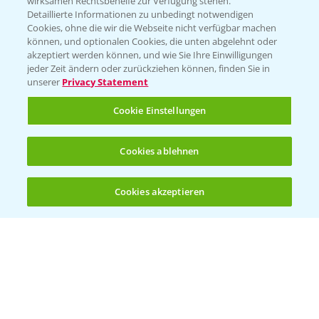
wirksamen Rechtsbehelfe zur Verfügung stehen.
Detaillierte Informationen zu unbedingt notwendigen
Cookies, ohne die wir die Webseite nicht verfügbar machen
Beratung auf WhatsApp
können, und optionalen Cookies, die unten abgelehnt oder
T.
+49 (0)174 346 564 1
akzeptiert werden können, und wie Sie Ihre Einwilligungen
jeder Zeit ändern oder zurückziehen können, finden Sie in
unserer
Privacy Statement
KONTAKT
Cookie Einstellungen
Hilfe in Notfällen
Cookies ablehnen
T.
+49 (0)214/30-20220
Cookies akzeptieren
Öffnen
Bis zu 4 Produkte vergleichen:
(noch 4)
Folgen Sie uns