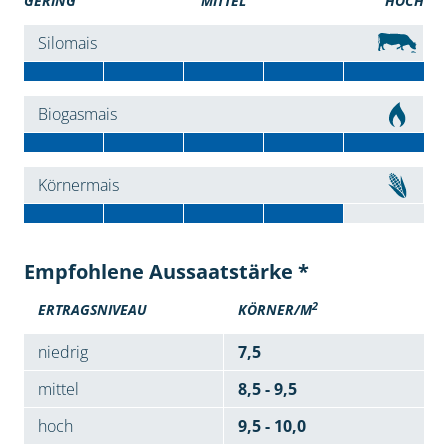
GERING
MITTEL
HOCH
Silomais
Biogasmais
Körnermais
Empfohlene Aussaatstärke *
2
ERTRAGSNIVEAU
KÖRNER/M
niedrig
7,5
mittel
8,5 - 9,5
hoch
9,5 - 10,0