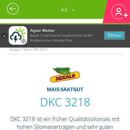
A-Z
Agrar Wetter
Öffnen
Bayer CropScience Deutschland GmbH
Kostenlos bei Google Play
Saatgut / Mais / DKC 3218
MAIS-SAATGUT
DKC 3218
DKC 3218 ist ein früher Qualitätssilomais mit
hohen Silomaiserträgen und sehr guten