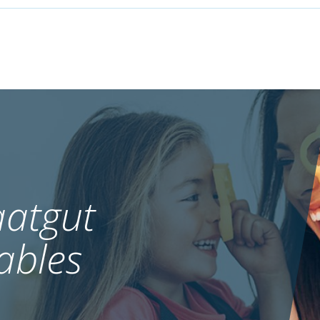
atgut
ables