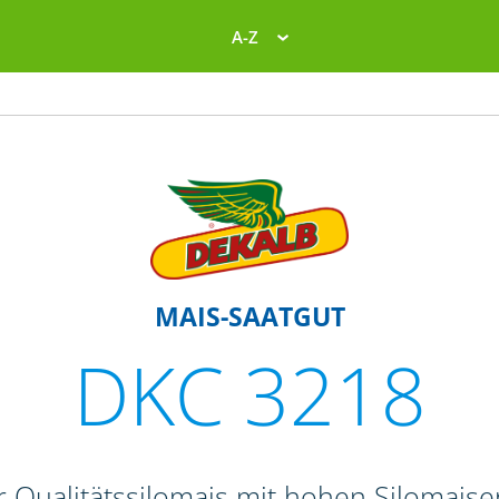
A-Z
MAIS-SAATGUT
DKC 3218
r Qualitätssilomais mit hohen Silomais