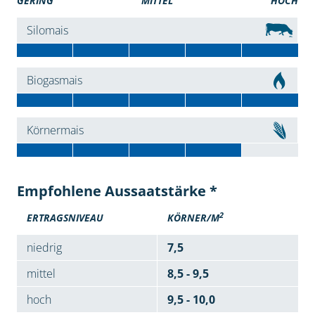
GERING
MITTEL
HOCH
Silomais
Biogasmais
Körnermais
Empfohlene Aussaatstärke *
2
ERTRAGSNIVEAU
KÖRNER/M
niedrig
7,5
mittel
8,5 - 9,5
hoch
9,5 - 10,0