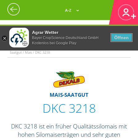
A-Z
Agrar Wetter
Öffnen
Bayer CropScience Deutschland GmbH
Kostenlos bei Google Play
Saatgut / Mais / DKC 3218
MAIS-SAATGUT
DKC 3218
DKC 3218 ist ein früher Qualitätssilomais mit
hohen Silomaiserträgen und sehr guten