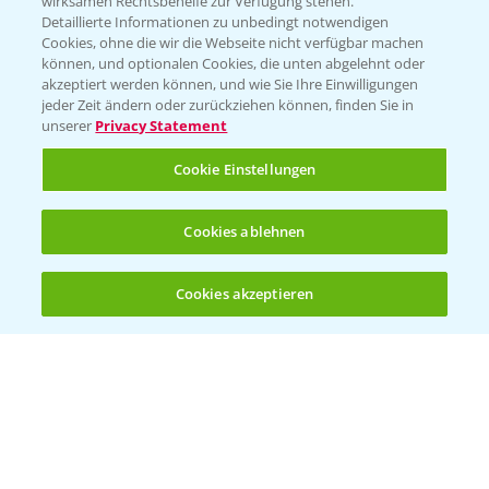
wirksamen Rechtsbehelfe zur Verfügung stehen.
Detaillierte Informationen zu unbedingt notwendigen
Cookies, ohne die wir die Webseite nicht verfügbar machen
Beratung auf WhatsApp
können, und optionalen Cookies, die unten abgelehnt oder
T.
+49 (0)174 346 564 1
akzeptiert werden können, und wie Sie Ihre Einwilligungen
jeder Zeit ändern oder zurückziehen können, finden Sie in
unserer
Privacy Statement
KONTAKT
Cookie Einstellungen
Hilfe in Notfällen
Cookies ablehnen
T.
+49 (0)214/30-20220
Cookies akzeptieren
Öffnen
Bis zu 4 Produkte vergleichen:
(noch 4)
Folgen Sie uns