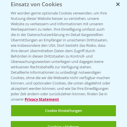
Einsatz von Cookies
KONTAKT
Wir würden gerne optionale Cookies verwenden, um Ihre
Nutzung dieser Website besser zu verstehen, unsere
Hilfe in Notfällen
Website zu verbessern und Informationen mit unseren
T.
+49 (0)214/30-20220
Werbepartnern zu teilen. Ihre Einwilligung umfasst auch
die in der Datenschutzerklärung im Detail dargestellten
Übermittlungen an Empfänger in unsicheren Drittstaaten,
wie insbesondere den USA. Dort besteht das Risiko, dass
Ihre derart übermittelten Daten dem Zugriff durch
Behörden in diesen Drittstaaten zu Kontroll- und
Überwachungszwecken unterliegen und dagegen keine
wirksamen Rechtsbehelfe zur Verfügung stehen.
Folgen Sie uns
Detaillierte Informationen zu unbedingt notwendigen
Cookies, ohne die wir die Webseite nicht verfügbar machen
können, und optionalen Cookies, die unten abgelehnt oder
akzeptiert werden können, und wie Sie Ihre Einwilligungen
jeder Zeit ändern oder zurückziehen können, finden Sie in
unserer
Privacy Statement
Cookie Einstellungen
Allgemeine Nutzungsbedingungen
Datenschutzerklärung
Cookies ablehnen