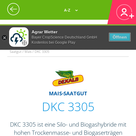
A-Z
Agrar Wetter
Öffnen
Bayer CropScience Deutschland GmbH
Kostenlos bei Google Play
Saatgut / Mais / DKC 3305
MAIS-SAATGUT
DKC 3305
DKC 3305 ist eine Silo- und Biogashybride mit
hohen Trockenmasse- und Biogaserträgen