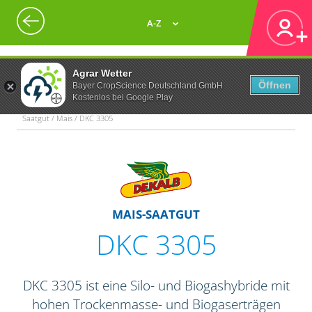
A-Z
Agrar Wetter
Öffnen
Bayer CropScience Deutschland GmbH
Kostenlos bei Google Play
Saatgut / Mais / DKC 3305
MAIS-SAATGUT
DKC 3305
DKC 3305 ist eine Silo- und Biogashybride mit
hohen Trockenmasse- und Biogaserträgen