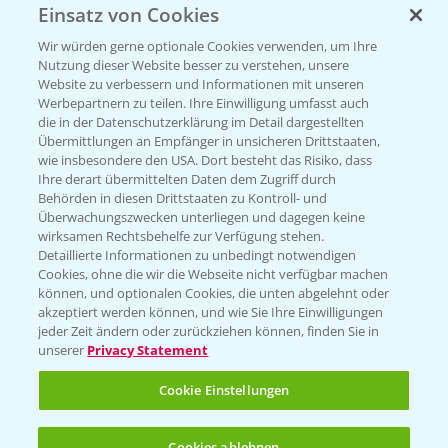
Einsatz von Cookies
KONTAKT
Wir würden gerne optionale Cookies verwenden, um Ihre
Nutzung dieser Website besser zu verstehen, unsere
Hilfe in Notfällen
Website zu verbessern und Informationen mit unseren
T.
+49 (0)214/30-20220
Werbepartnern zu teilen. Ihre Einwilligung umfasst auch
die in der Datenschutzerklärung im Detail dargestellten
Übermittlungen an Empfänger in unsicheren Drittstaaten,
wie insbesondere den USA. Dort besteht das Risiko, dass
Ihre derart übermittelten Daten dem Zugriff durch
Behörden in diesen Drittstaaten zu Kontroll- und
Überwachungszwecken unterliegen und dagegen keine
wirksamen Rechtsbehelfe zur Verfügung stehen.
Folgen Sie uns
Detaillierte Informationen zu unbedingt notwendigen
Cookies, ohne die wir die Webseite nicht verfügbar machen
können, und optionalen Cookies, die unten abgelehnt oder
akzeptiert werden können, und wie Sie Ihre Einwilligungen
jeder Zeit ändern oder zurückziehen können, finden Sie in
unserer
Privacy Statement
Cookie Einstellungen
Allgemeine Nutzungsbedingungen
Datenschutzerklärung
Cookies ablehnen