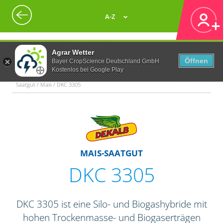
A-Z
Agrar Wetter
Öffnen
Bayer CropScience Deutschland GmbH
Kostenlos bei Google Play
Saatgut / Mais / DKC 3305
MAIS-SAATGUT
DKC 3305
DKC 3305 ist eine Silo- und Biogashybride mit
hohen Trockenmasse- und Biogaserträgen