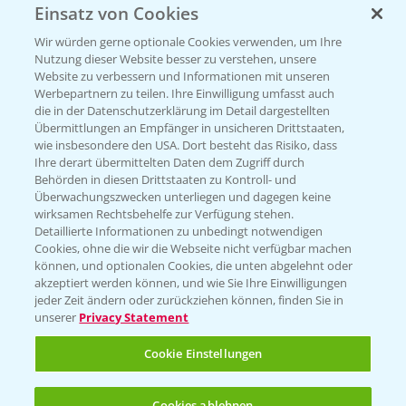
Einsatz von Cookies
KONTAKT
Wir würden gerne optionale Cookies verwenden, um Ihre
Nutzung dieser Website besser zu verstehen, unsere
Hilfe in Notfällen
Website zu verbessern und Informationen mit unseren
T.
+49 (0)214/30-20220
Werbepartnern zu teilen. Ihre Einwilligung umfasst auch
die in der Datenschutzerklärung im Detail dargestellten
Übermittlungen an Empfänger in unsicheren Drittstaaten,
wie insbesondere den USA. Dort besteht das Risiko, dass
Ihre derart übermittelten Daten dem Zugriff durch
Behörden in diesen Drittstaaten zu Kontroll- und
Überwachungszwecken unterliegen und dagegen keine
wirksamen Rechtsbehelfe zur Verfügung stehen.
Folgen Sie uns
Detaillierte Informationen zu unbedingt notwendigen
Cookies, ohne die wir die Webseite nicht verfügbar machen
können, und optionalen Cookies, die unten abgelehnt oder
akzeptiert werden können, und wie Sie Ihre Einwilligungen
jeder Zeit ändern oder zurückziehen können, finden Sie in
unserer
Privacy Statement
Cookie Einstellungen
Allgemeine Nutzungsbedingungen
Datenschutzerklärung
Cookies ablehnen