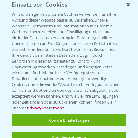
Einsatz von Cookies
KONTAKT
Wir würden gerne optionale Cookies verwenden, um Ihre
Nutzung dieser Website besser zu verstehen, unsere
Hilfe in Notfällen
Website zu verbessern und Informationen mit unseren
T.
+49 (0)214/30-20220
Werbepartnern zu teilen. Ihre Einwilligung umfasst auch
die in der Datenschutzerklärung im Detail dargestellten
Übermittlungen an Empfänger in unsicheren Drittstaaten,
wie insbesondere den USA. Dort besteht das Risiko, dass
Ihre derart übermittelten Daten dem Zugriff durch
Behörden in diesen Drittstaaten zu Kontroll- und
Überwachungszwecken unterliegen und dagegen keine
wirksamen Rechtsbehelfe zur Verfügung stehen.
Folgen Sie uns
Detaillierte Informationen zu unbedingt notwendigen
Cookies, ohne die wir die Webseite nicht verfügbar machen
können, und optionalen Cookies, die unten abgelehnt oder
akzeptiert werden können, und wie Sie Ihre Einwilligungen
jeder Zeit ändern oder zurückziehen können, finden Sie in
unserer
Privacy Statement
Cookie Einstellungen
Allgemeine Nutzungsbedingungen
Datenschutzerklärung
Cookies ablehnen