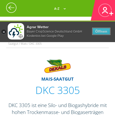
A-Z
Agrar Wetter
Öffnen
Bayer CropScience Deutschland GmbH
Kostenlos bei Google Play
Saatgut / Mais / DKC 3305
MAIS-SAATGUT
DKC 3305
DKC 3305 ist eine Silo- und Biogashybride mit
hohen Trockenmasse- und Biogaserträgen