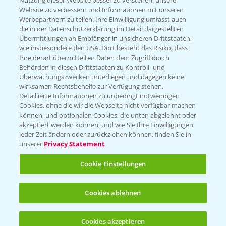
Nutzung dieser Website besser zu verstehen, unsere
Website zu verbessern und Informationen mit unseren
KONTAKT
Werbepartnern zu teilen. Ihre Einwilligung umfasst auch
die in der Datenschutzerklärung im Detail dargestellten
Übermittlungen an Empfänger in unsicheren Drittstaaten,
Hilfe in Notfällen
wie insbesondere den USA. Dort besteht das Risiko, dass
Ihre derart übermittelten Daten dem Zugriff durch
T.
+49 (0)214/30-20220
Behörden in diesen Drittstaaten zu Kontroll- und
Überwachungszwecken unterliegen und dagegen keine
wirksamen Rechtsbehelfe zur Verfügung stehen.
Detaillierte Informationen zu unbedingt notwendigen
Cookies, ohne die wir die Webseite nicht verfügbar machen
können, und optionalen Cookies, die unten abgelehnt oder
akzeptiert werden können, und wie Sie Ihre Einwilligungen
jeder Zeit ändern oder zurückziehen können, finden Sie in
Folgen Sie uns
unserer
Privacy Statement
Cookie Einstellungen
Cookies ablehnen
Cookies akzeptieren