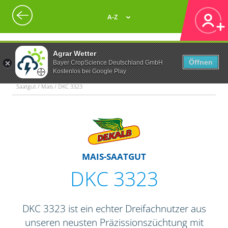
A-Z
Agrar Wetter
Öffnen
Bayer CropScience Deutschland GmbH
Kostenlos bei Google Play
Saatgut / Mais / DKC 3323
MAIS-SAATGUT
DKC 3323
DKC 3323 ist ein echter Dreifachnutzer aus
unseren neusten Präzissionszüchtung mit