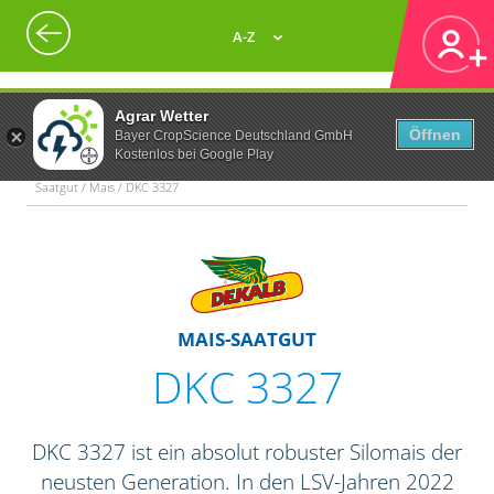
A-Z
Agrar Wetter
Öffnen
Bayer CropScience Deutschland GmbH
Kostenlos bei Google Play
Saatgut / Mais / DKC 3327
MAIS-SAATGUT
DKC 3327
DKC 3327 ist ein absolut robuster Silomais der
neusten Generation. In den LSV-Jahren 2022