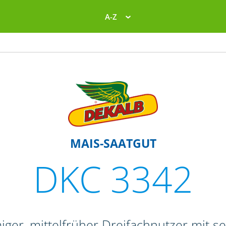
A-Z
MAIS-SAATGUT
DKC 3342
iger, mittelfrüher Dreifachnutzer mit s