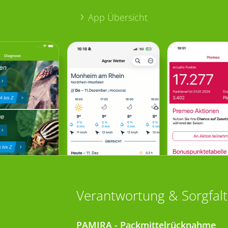
App Übersicht
Verantwortung & Sorgfalt
PAMIRA - Packmittelrücknahme