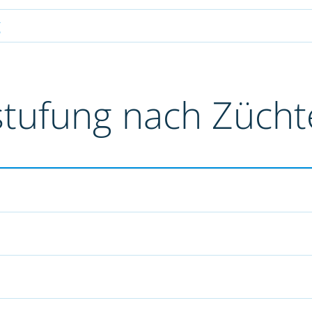
g
stufung nach Züch