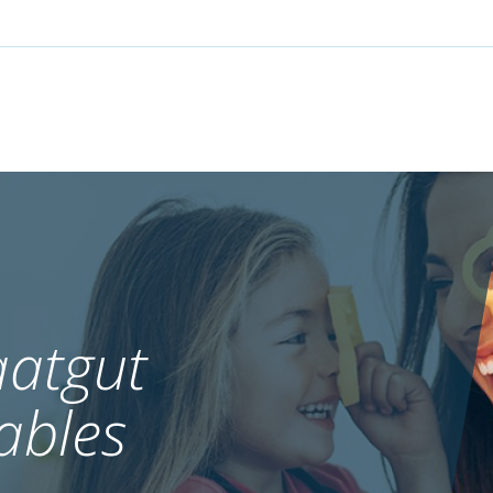
atgut
ables