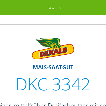
A-Z
MAIS-SAATGUT
DKC 3342
iger, mittelfrüher Dreifachnutzer mit s