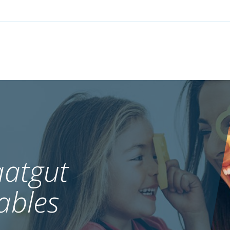
atgut
ables