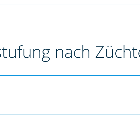
g
stufung nach Züch