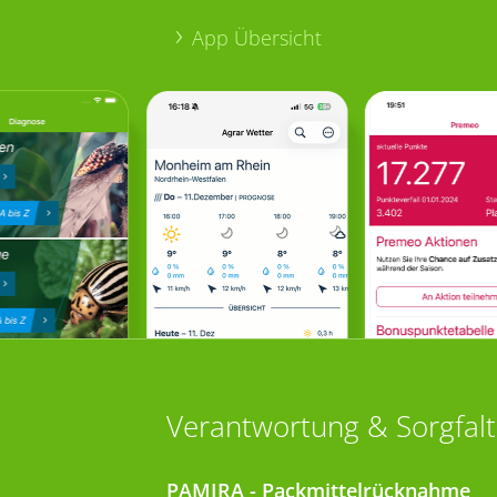
App Übersicht
Verantwortung & Sorgfalt
PAMIRA - Packmittelrücknahme