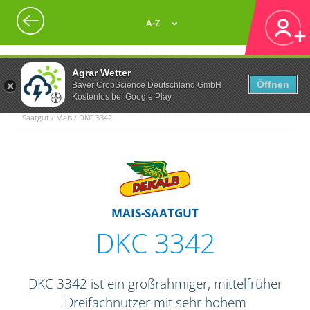
A-Z
Agrar Wetter
Öffnen
Bayer CropScience Deutschland GmbH
Kostenlos bei Google Play
Saatgut / Mais / DKC 3342
MAIS-SAATGUT
DKC 3342
DKC 3342 ist ein großrahmiger, mittelfrüher
Dreifachnutzer mit sehr hohem