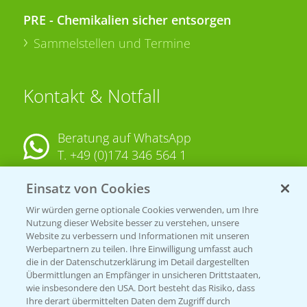
PRE - Chemikalien sicher entsorgen
Sammelstellen und Termine
Kontakt & Notfall
Beratung auf WhatsApp
T.
+49 (0)174 346 564 1
Einsatz von Cookies
KONTAKT
Wir würden gerne optionale Cookies verwenden, um Ihre
Nutzung dieser Website besser zu verstehen, unsere
Hilfe in Notfällen
Website zu verbessern und Informationen mit unseren
T.
+49 (0)214/30-20220
Werbepartnern zu teilen. Ihre Einwilligung umfasst auch
die in der Datenschutzerklärung im Detail dargestellten
Übermittlungen an Empfänger in unsicheren Drittstaaten,
wie insbesondere den USA. Dort besteht das Risiko, dass
Ihre derart übermittelten Daten dem Zugriff durch