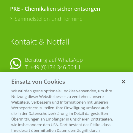
PRE - Chemikalien sicher entsorgen
Sammelstellen und Termine
Kontakt & Notfall
Beratung auf WhatsApp
T.
+49 (0)174 346 564 1
Einsatz von Cookies
KONTAKT
Wir würden gerne optionale Cookies verwenden, um Ihre
Nutzung dieser Website besser zu verstehen, unsere
Hilfe in Notfällen
Website zu verbessern und Informationen mit unseren
T.
+49 (0)214/30-20220
Werbepartnern zu teilen. Ihre Einwilligung umfasst auch
die in der Datenschutzerklärung im Detail dargestellten
Übermittlungen an Empfänger in unsicheren Drittstaaten,
wie insbesondere den USA. Dort besteht das Risiko, dass
Ihre derart übermittelten Daten dem Zugriff durch