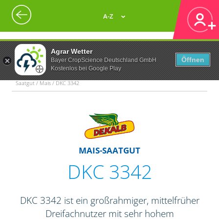
A-Z
Agrar Wetter
Öffnen
Bayer CropScience Deutschland GmbH
Kostenlos bei Google Play
Saatgut / Mais / DKC 3342
MAIS-SAATGUT
DKC 3342
DKC 3342 ist ein großrahmiger, mittelfrüher
Dreifachnutzer mit sehr hohem