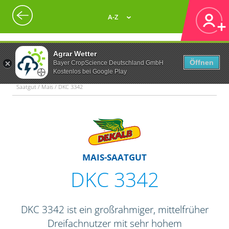
A-Z
Agrar Wetter
Öffnen
Bayer CropScience Deutschland GmbH
Kostenlos bei Google Play
Saatgut / Mais / DKC 3342
MAIS-SAATGUT
DKC 3342
DKC 3342 ist ein großrahmiger, mittelfrüher
Dreifachnutzer mit sehr hohem