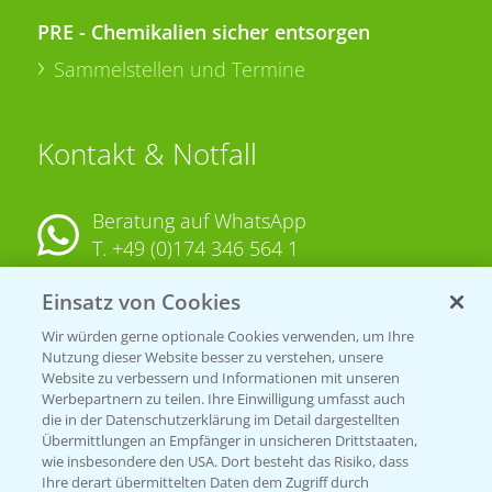
PRE - Chemikalien sicher entsorgen
Sammelstellen und Termine
Kontakt & Notfall
Beratung auf WhatsApp
T.
+49 (0)174 346 564 1
Einsatz von Cookies
KONTAKT
Wir würden gerne optionale Cookies verwenden, um Ihre
Nutzung dieser Website besser zu verstehen, unsere
Hilfe in Notfällen
Website zu verbessern und Informationen mit unseren
T.
+49 (0)214/30-20220
Werbepartnern zu teilen. Ihre Einwilligung umfasst auch
die in der Datenschutzerklärung im Detail dargestellten
Übermittlungen an Empfänger in unsicheren Drittstaaten,
wie insbesondere den USA. Dort besteht das Risiko, dass
Ihre derart übermittelten Daten dem Zugriff durch