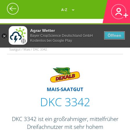
A-Z
Agrar Wetter
Öffnen
Bayer CropScience Deutschland GmbH
Kostenlos bei Google Play
Saatgut / Mais / DKC 3342
MAIS-SAATGUT
DKC 3342
DKC 3342 ist ein großrahmiger, mittelfrüher
Dreifachnutzer mit sehr hohem