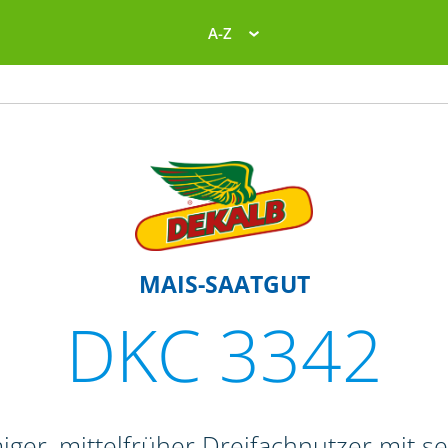
A-Z
MAIS-SAATGUT
DKC 3342
iger, mittelfrüher Dreifachnutzer mit s