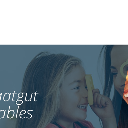
atgut
ables