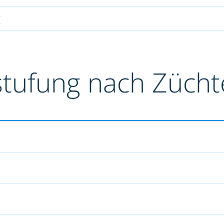
g
stufung nach Züch