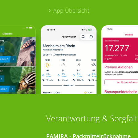
App Übersicht
Verantwortung & Sorgfalt
PAMIRA - Packmittelrücknahme