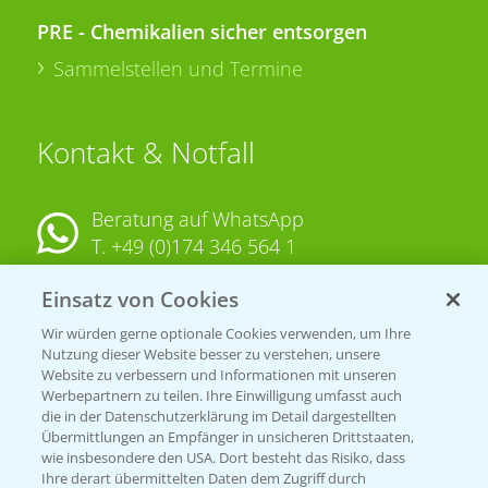
PRE - Chemikalien sicher entsorgen
Sammelstellen und Termine
Kontakt & Notfall
Beratung auf WhatsApp
T.
+49 (0)174 346 564 1
Einsatz von Cookies
KONTAKT
Wir würden gerne optionale Cookies verwenden, um Ihre
Nutzung dieser Website besser zu verstehen, unsere
Hilfe in Notfällen
Website zu verbessern und Informationen mit unseren
T.
+49 (0)214/30-20220
Werbepartnern zu teilen. Ihre Einwilligung umfasst auch
die in der Datenschutzerklärung im Detail dargestellten
Übermittlungen an Empfänger in unsicheren Drittstaaten,
wie insbesondere den USA. Dort besteht das Risiko, dass
Ihre derart übermittelten Daten dem Zugriff durch