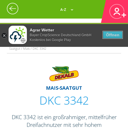
A-Z
Agrar Wetter
Öffnen
Bayer CropScience Deutschland GmbH
Kostenlos bei Google Play
Saatgut / Mais / DKC 3342
MAIS-SAATGUT
DKC 3342
DKC 3342 ist ein großrahmiger, mittelfrüher
Dreifachnutzer mit sehr hohem