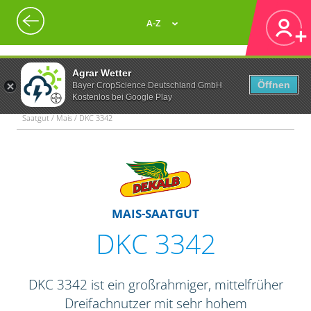
A-Z
Agrar Wetter
Öffnen
Bayer CropScience Deutschland GmbH
Kostenlos bei Google Play
Saatgut / Mais / DKC 3342
MAIS-SAATGUT
DKC 3342
DKC 3342 ist ein großrahmiger, mittelfrüher
Dreifachnutzer mit sehr hohem