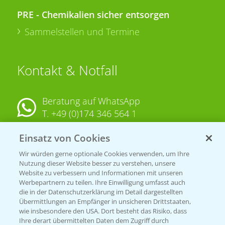
PRE - Chemikalien sicher entsorgen
Sammelstellen und Termine
Kontakt & Notfall
Beratung auf WhatsApp
T.
+49 (0)174 346 564 1
Einsatz von Cookies
KONTAKT
Wir würden gerne optionale Cookies verwenden, um Ihre
Nutzung dieser Website besser zu verstehen, unsere
Hilfe in Notfällen
Website zu verbessern und Informationen mit unseren
T.
+49 (0)214/30-20220
Werbepartnern zu teilen. Ihre Einwilligung umfasst auch
die in der Datenschutzerklärung im Detail dargestellten
Übermittlungen an Empfänger in unsicheren Drittstaaten,
wie insbesondere den USA. Dort besteht das Risiko, dass
Ihre derart übermittelten Daten dem Zugriff durch