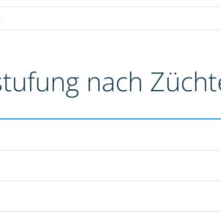
g
stufung nach Züch