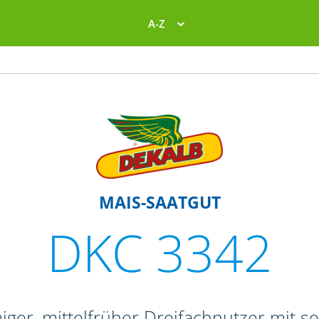
A-Z
MAIS-SAATGUT
DKC 3342
iger, mittelfrüher Dreifachnutzer mit s