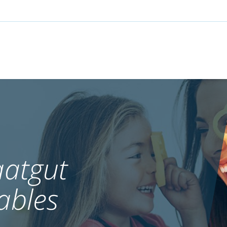
atgut
ables