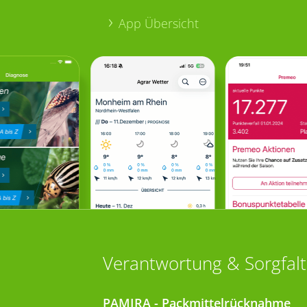
App Übersicht
Verantwortung & Sorgfalt
PAMIRA - Packmittelrücknahme