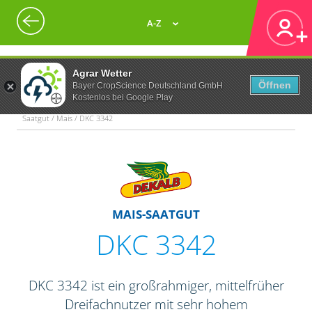
A-Z
Agrar Wetter
Öffnen
Bayer CropScience Deutschland GmbH
Kostenlos bei Google Play
Saatgut / Mais / DKC 3342
MAIS-SAATGUT
DKC 3342
DKC 3342 ist ein großrahmiger, mittelfrüher
Dreifachnutzer mit sehr hohem