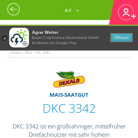
A-Z
Agrar Wetter
Öffnen
Bayer CropScience Deutschland GmbH
Kostenlos bei Google Play
Saatgut / Mais / DKC 3342
MAIS-SAATGUT
DKC 3342
DKC 3342 ist ein großrahmiger, mittelfrüher
Dreifachnutzer mit sehr hohem