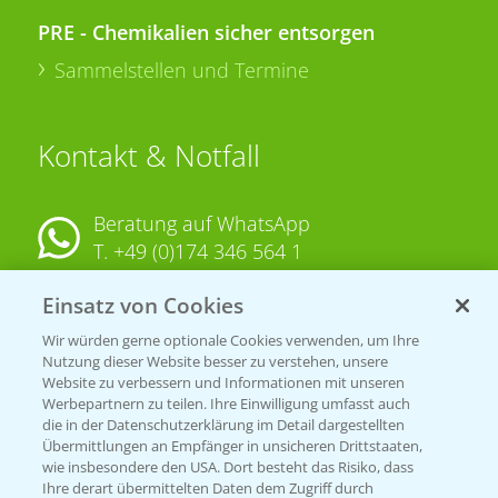
PRE - Chemikalien sicher entsorgen
Sammelstellen und Termine
Kontakt & Notfall
Beratung auf WhatsApp
T.
+49 (0)174 346 564 1
Einsatz von Cookies
KONTAKT
Wir würden gerne optionale Cookies verwenden, um Ihre
Nutzung dieser Website besser zu verstehen, unsere
Hilfe in Notfällen
Website zu verbessern und Informationen mit unseren
T.
+49 (0)214/30-20220
Werbepartnern zu teilen. Ihre Einwilligung umfasst auch
die in der Datenschutzerklärung im Detail dargestellten
Übermittlungen an Empfänger in unsicheren Drittstaaten,
wie insbesondere den USA. Dort besteht das Risiko, dass
Ihre derart übermittelten Daten dem Zugriff durch