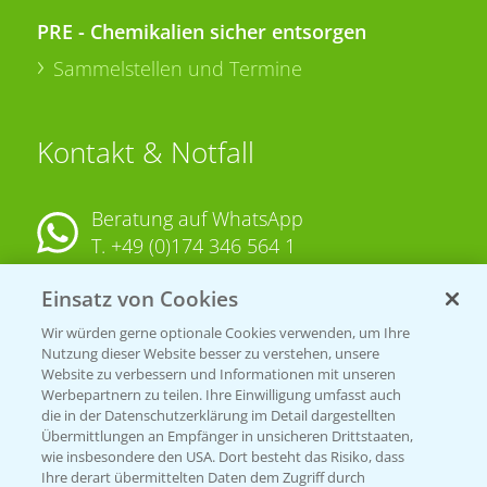
PRE - Chemikalien sicher entsorgen
Sammelstellen und Termine
Kontakt & Notfall
Beratung auf WhatsApp
T.
+49 (0)174 346 564 1
Einsatz von Cookies
KONTAKT
Wir würden gerne optionale Cookies verwenden, um Ihre
Nutzung dieser Website besser zu verstehen, unsere
Hilfe in Notfällen
Website zu verbessern und Informationen mit unseren
T.
+49 (0)214/30-20220
Werbepartnern zu teilen. Ihre Einwilligung umfasst auch
die in der Datenschutzerklärung im Detail dargestellten
Übermittlungen an Empfänger in unsicheren Drittstaaten,
wie insbesondere den USA. Dort besteht das Risiko, dass
Ihre derart übermittelten Daten dem Zugriff durch