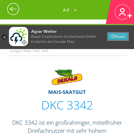
A-Z
Agrar Wetter
Öffnen
Bayer CropScience Deutschland GmbH
Kostenlos bei Google Play
Saatgut / Mais / DKC 3342
MAIS-SAATGUT
DKC 3342
DKC 3342 ist ein großrahmiger, mittelfrüher
Dreifachnutzer mit sehr hohem