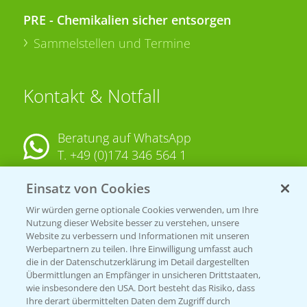
PRE - Chemikalien sicher entsorgen
Sammelstellen und Termine
Kontakt & Notfall
Beratung auf WhatsApp
T.
+49 (0)174 346 564 1
Einsatz von Cookies
KONTAKT
Wir würden gerne optionale Cookies verwenden, um Ihre
Nutzung dieser Website besser zu verstehen, unsere
Hilfe in Notfällen
Website zu verbessern und Informationen mit unseren
T.
+49 (0)214/30-20220
Werbepartnern zu teilen. Ihre Einwilligung umfasst auch
die in der Datenschutzerklärung im Detail dargestellten
Übermittlungen an Empfänger in unsicheren Drittstaaten,
wie insbesondere den USA. Dort besteht das Risiko, dass
Ihre derart übermittelten Daten dem Zugriff durch