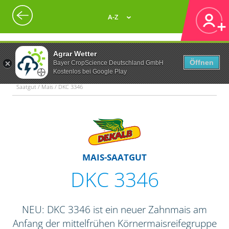
A-Z
Agrar Wetter
Öffnen
Bayer CropScience Deutschland GmbH
Kostenlos bei Google Play
Saatgut / Mais / DKC 3346
MAIS-SAATGUT
DKC 3346
NEU: DKC 3346 ist ein neuer Zahnmais am
Anfang der mittelfrühen Körnermaisreifegruppe