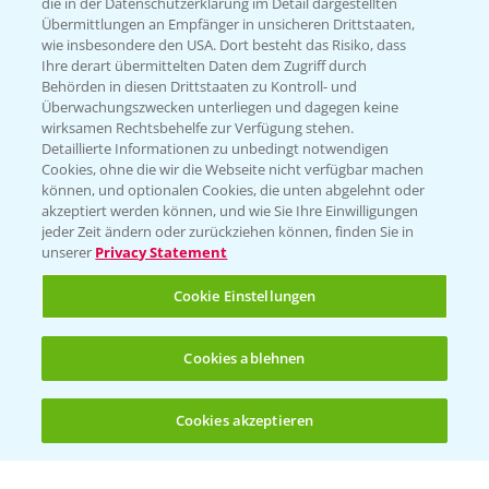
die in der Datenschutzerklärung im Detail dargestellten
Übermittlungen an Empfänger in unsicheren Drittstaaten,
Hilfe in Notfällen
wie insbesondere den USA. Dort besteht das Risiko, dass
Ihre derart übermittelten Daten dem Zugriff durch
T.
+49 (0)214/30-20220
Behörden in diesen Drittstaaten zu Kontroll- und
Überwachungszwecken unterliegen und dagegen keine
wirksamen Rechtsbehelfe zur Verfügung stehen.
Detaillierte Informationen zu unbedingt notwendigen
Cookies, ohne die wir die Webseite nicht verfügbar machen
können, und optionalen Cookies, die unten abgelehnt oder
akzeptiert werden können, und wie Sie Ihre Einwilligungen
jeder Zeit ändern oder zurückziehen können, finden Sie in
Folgen Sie uns
unserer
Privacy Statement
Cookie Einstellungen
Cookies ablehnen
Cookies akzeptieren
Allgemeine Nutzungsbedingungen
Datenschutzerklärung
Impressum
Gebrauchshinweise