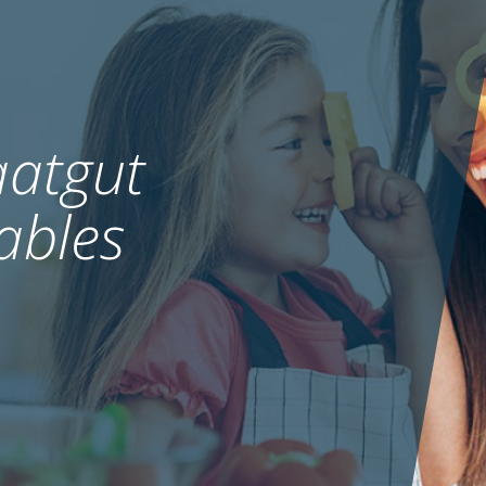
atgut
ables