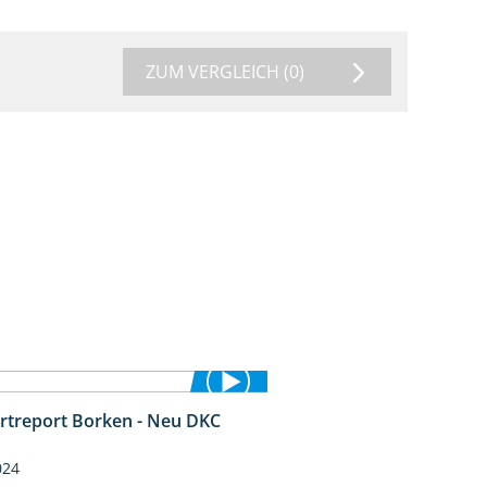
ZUM VERGLEICH
(0)
rtreport Borken - Neu DKC
1:38
024