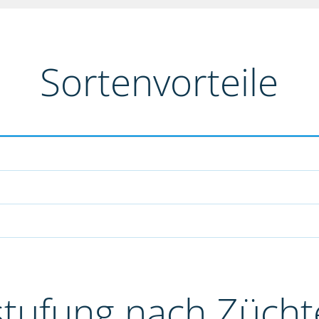
Sortenvorteile
stufung nach Züch