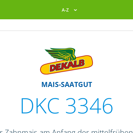
A-Z
MAIS-SAATGUT
DKC 3346
r Zahnmais am Anfang der mittelfrühe