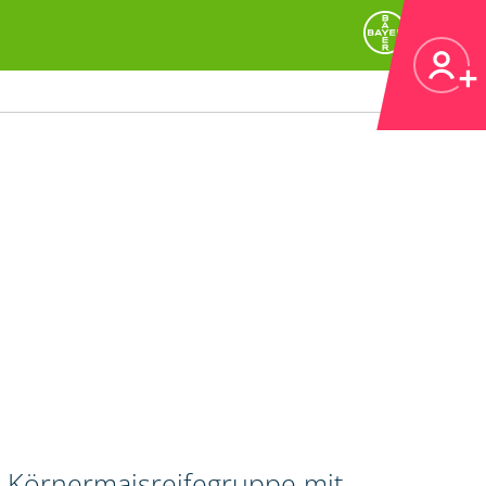
n Körnermaisreifegruppe mit