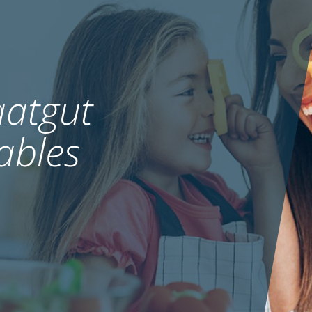
atgut
ables