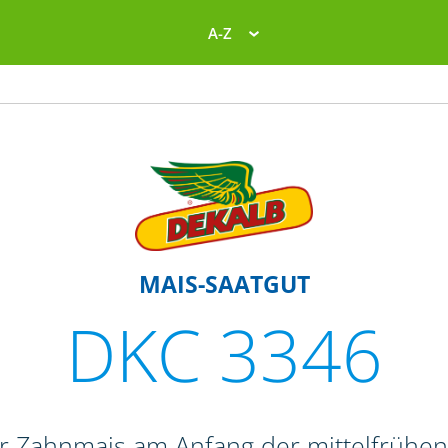
A-Z
MAIS-SAATGUT
DKC 3346
r Zahnmais am Anfang der mittelfrühe