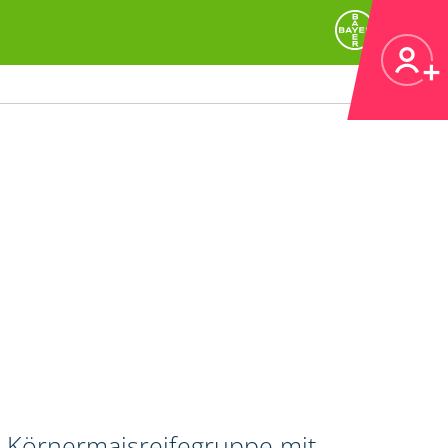
n Körnermaisreifegruppe mit