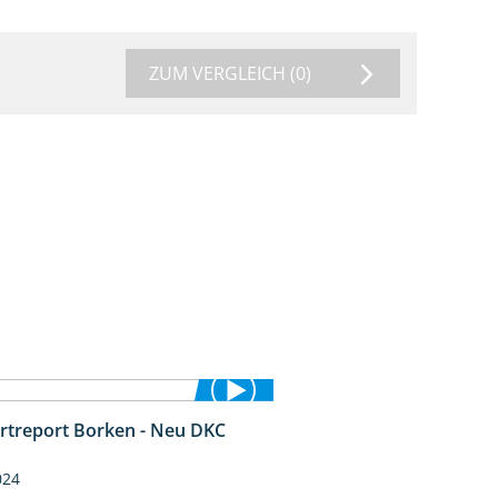
ZUM VERGLEICH
(0)
rtreport Borken - Neu DKC
1:38
024