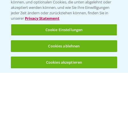
können, und optionalen Cookies, die unten abgelehnt oder
Wetter Aktuell
akzeptiert werden können, und wie Sie Ihre Einwilligungen
jeder Zeit ändern oder zurückziehen können, finden Sie in
unserer
Privacy Statement
BROSCHÜREN
Cookie Einstellungen
Ackerbau
Saatgut
Cookies ablehnen
Sonderkulturen
Cookies akzeptieren
Verantwortung & Sorgfalt
Öffnen
Bis zu 4 Produkte vergleichen:
(noch 4)
PAMIRA - Packmittelrücknahme
Sammelstellen und Termine
PRE - Chemikalien sicher entsorgen
Sammelstellen und Termine