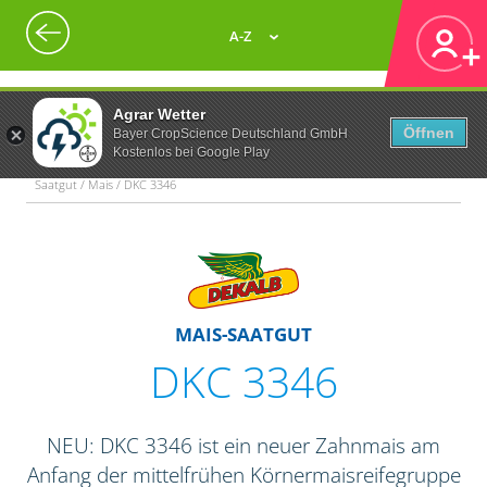
A-Z
Agrar Wetter
Öffnen
Bayer CropScience Deutschland GmbH
Kostenlos bei Google Play
Saatgut / Mais / DKC 3346
MAIS-SAATGUT
DKC 3346
NEU: DKC 3346 ist ein neuer Zahnmais am
Anfang der mittelfrühen Körnermaisreifegruppe