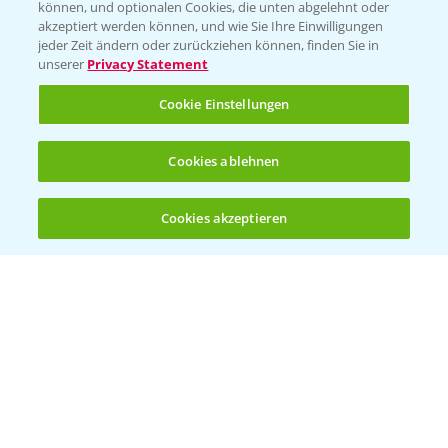
können, und optionalen Cookies, die unten abgelehnt oder
Wetter Aktuell
akzeptiert werden können, und wie Sie Ihre Einwilligungen
jeder Zeit ändern oder zurückziehen können, finden Sie in
unserer
Privacy Statement
BROSCHÜREN
Cookie Einstellungen
Ackerbau
Saatgut
Cookies ablehnen
Sonderkulturen
Cookies akzeptieren
Verantwortung & Sorgfalt
Öffnen
Bis zu 4 Produkte vergleichen:
(noch 4)
PAMIRA - Packmittelrücknahme
Sammelstellen und Termine
PRE - Chemikalien sicher entsorgen
Sammelstellen und Termine