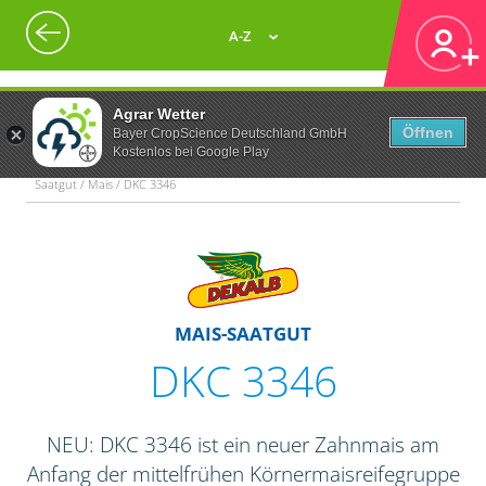
A-Z
Agrar Wetter
Öffnen
Bayer CropScience Deutschland GmbH
Kostenlos bei Google Play
Saatgut / Mais / DKC 3346
MAIS-SAATGUT
DKC 3346
NEU: DKC 3346 ist ein neuer Zahnmais am
Anfang der mittelfrühen Körnermaisreifegruppe