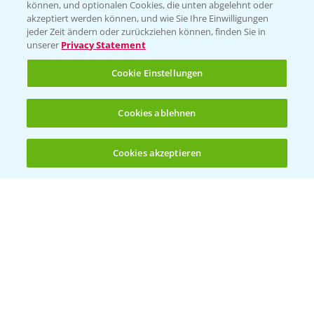
können, und optionalen Cookies, die unten abgelehnt oder
Wetter Aktuell
akzeptiert werden können, und wie Sie Ihre Einwilligungen
jeder Zeit ändern oder zurückziehen können, finden Sie in
unserer
Privacy Statement
BROSCHÜREN
Cookie Einstellungen
Ackerbau
Saatgut
Cookies ablehnen
Sonderkulturen
Cookies akzeptieren
Verantwortung & Sorgfalt
Öffnen
Bis zu 4 Produkte vergleichen:
(noch 4)
PAMIRA - Packmittelrücknahme
Sammelstellen und Termine
PRE - Chemikalien sicher entsorgen
Sammelstellen und Termine