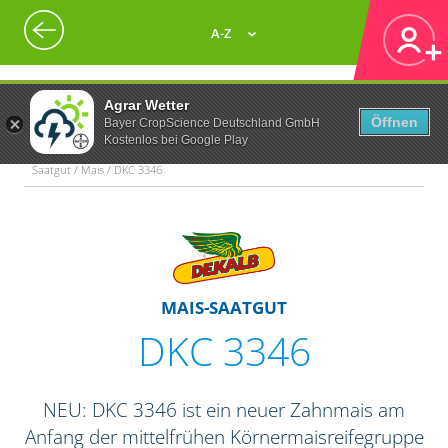
A-Z
Agrar Wetter
Öffnen
Bayer CropScience Deutschland GmbH
Kostenlos bei Google Play
Saatgut / Mais / DKC 3346
MAIS-SAATGUT
DKC 3346
NEU: DKC 3346 ist ein neuer Zahnmais am
Anfang der mittelfrühen Körnermaisreifegruppe