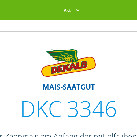
A-Z
MAIS-SAATGUT
DKC 3346
r Zahnmais am Anfang der mittelfrühe