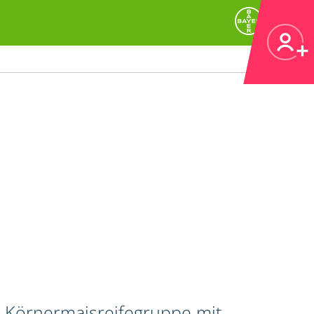
n Körnermaisreifegruppe mit