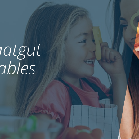
atgut
ables