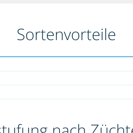
Sortenvorteile
stufung nach Züch