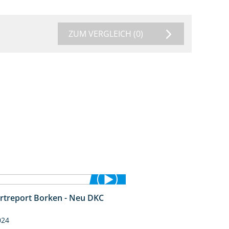
ZUM VERGLEICH
(0)
rtreport Borken - Neu DKC
1:38
024